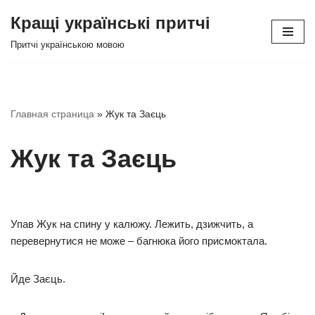
Кращі українські притчі
Перейти
Притчі українською мовою
до
вмісту
Главная страница
»
Жук та Заєць
Жук та Заєць
Упав Жук на спину у калюжу. Лежить, дзижчить, а
перевернутися не може – багнюка його присмоктала.
Йде Заєць.