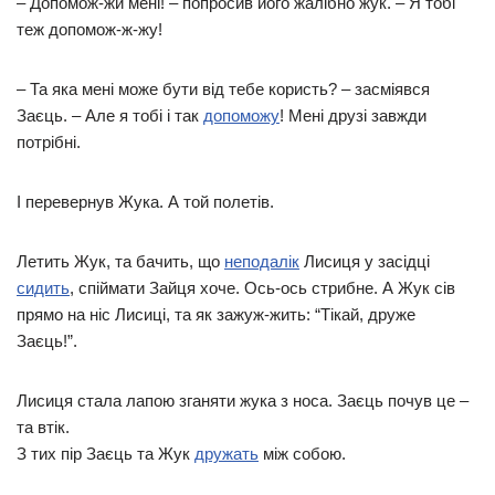
– Допомож-жи мені! – попросив його жалібно жук. – Я тобі
теж допомож-ж-жу!
– Та яка мені може бути від тебе користь? – засміявся
Заєць. – Але я тобі і так
допоможу
! Мені друзі завжди
потрібні.
І перевернув Жука. А той полетів.
Летить Жук, та бачить, що
неподалік
Лисиця у засідці
сидить
, спіймати Зайця хоче. Ось-ось стрибне. А Жук сів
прямо на ніс Лисиці, та як зажуж-жить: “Тікай, друже
Заєць!”.
Лисиця стала лапою зганяти жука з носа. Заєць почув це –
та втік.
З тих пір Заєць та Жук
дружать
між собою.