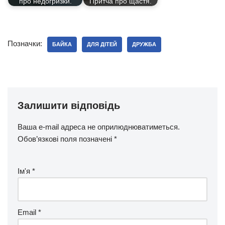
про недогризки.
Притча про щастя.
Позначки:
БАЙКА
ДЛЯ ДІТЕЙ
ДРУЖБА
Залишити відповідь
Ваша e-mail адреса не оприлюднюватиметься.
Обов’язкові поля позначені
*
Ім'я
*
Email
*