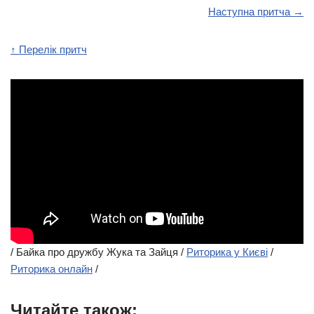
Наступна притча →
↑ Перелік притч
/ Байка про дружбу Жука та Зайця /
Риторика у Києві
/
Риторика онлайн
/
Читайте також: