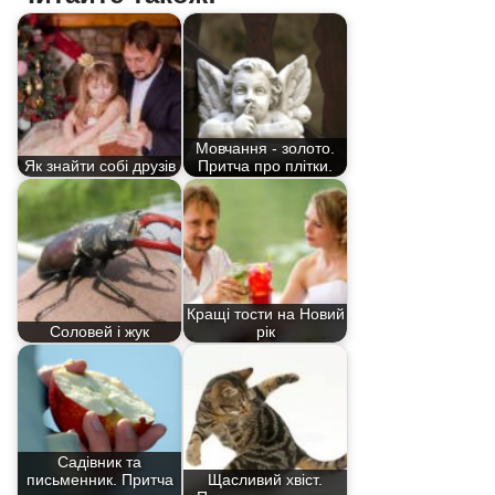
Мовчання - золото.
Як знайти собі друзів
Притча про плітки.
Кращі тости на Новий
Соловей і жук
рік
Садівник та
письменник. Притча
Щасливий хвіст.